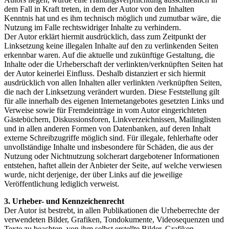
dem Fall in Kraft treten, in dem der Autor von den Inhalten
Kenntnis hat und es ihm technisch möglich und zumutbar wäre, die
Nutzung im Falle rechtswidriger Inhalte zu verhindern.
Der Autor erklärt hiermit ausdrücklich, dass zum Zeitpunkt der
Linksetzung keine illegalen Inhalte auf den zu verlinkenden Seiten
erkennbar waren. Auf die aktuelle und zukünftige Gestaltung, die
Inhalte oder die Urheberschaft der verlinkten/verknüpften Seiten hat
der Autor keinerlei Einfluss. Deshalb distanziert er sich hiermit
ausdrücklich von allen Inhalten aller verlinkten /verknüpften Seiten,
die nach der Linksetzung verändert wurden. Diese Feststellung gilt
für alle innerhalb des eigenen Internetangebotes gesetzten Links und
Verweise sowie für Fremdeinträge in vom Autor eingerichteten
Gästebüchern, Diskussionsforen, Linkverzeichnissen, Mailinglisten
und in allen anderen Formen von Datenbanken, auf deren Inhalt
externe Schreibzugriffe möglich sind. Für illegale, fehlerhafte oder
unvollständige Inhalte und insbesondere für Schäden, die aus der
Nutzung oder Nichtnutzung solcherart dargebotener Informationen
entstehen, haftet allein der Anbieter der Seite, auf welche verwiesen
wurde, nicht derjenige, der über Links auf die jeweilige
Veröffentlichung lediglich verweist.
3. Urheber- und Kennzeichenrecht
Der Autor ist bestrebt, in allen Publikationen die Urheberrechte der
verwendeten Bilder, Grafiken, Tondokumente, Videosequenzen und
Texte zu beachten, von ihm selbst erstellte Bilder, Grafiken,