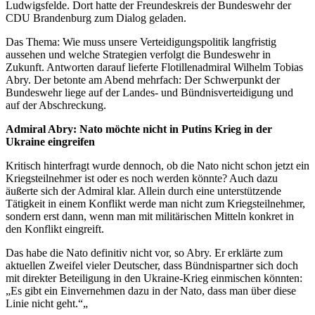
Ludwigsfelde. Dort hatte der Freundeskreis der Bundeswehr der
CDU Brandenburg zum Dialog geladen.
Das Thema: Wie muss unsere Verteidigungspolitik langfristig
aussehen und welche Strategien verfolgt die Bundeswehr in
Zukunft. Antworten darauf lieferte Flotillenadmiral Wilhelm Tobias
Abry. Der betonte am Abend mehrfach: Der Schwerpunkt der
Bundeswehr liege auf der Landes- und Bündnisverteidigung und
auf der Abschreckung.
Admiral Abry: Nato möchte nicht in Putins Krieg in der
Ukraine eingreifen
Kritisch hinterfragt wurde dennoch, ob die Nato nicht schon jetzt ein
Kriegsteilnehmer ist oder es noch werden könnte? Auch dazu
äußerte sich der Admiral klar. Allein durch eine unterstützende
Tätigkeit in einem Konflikt werde man nicht zum Kriegsteilnehmer,
sondern erst dann, wenn man mit militärischen Mitteln konkret in
den Konflikt eingreift.
Das habe die Nato definitiv nicht vor, so Abry. Er erklärte zum
aktuellen Zweifel vieler Deutscher, dass Bündnispartner sich doch
mit direkter Beteiligung in den Ukraine-Krieg einmischen könnten:
„Es gibt ein Einvernehmen dazu in der Nato, dass man über diese
Linie nicht geht.“„