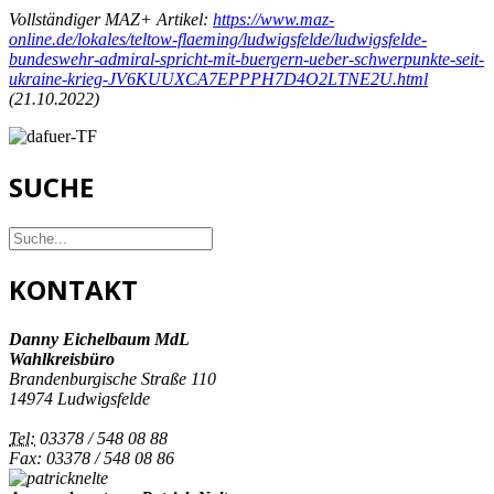
Vollständiger MAZ+ Artikel:
https://www.maz-
online.de/lokales/teltow-flaeming/ludwigsfelde/ludwigsfelde-
bundeswehr-admiral-spricht-mit-buergern-ueber-schwerpunkte-seit-
ukraine-krieg-JV6KUUXCA7EPPPH7D4O2LTNE2U.html
(21.10.2022)
SUCHE
KONTAKT
Danny Eichelbaum MdL
Wahlkreisbüro
Brandenburgische Straße 110
14974 Ludwigsfelde
Tel:
03378 / 548 08 88
Fax: 03378 / 548 08 86