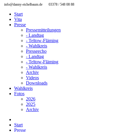
info@danny-eichelbaum.de
03378 / 548 08 88
Start
Vita
Presse
Pressemitteilungen
- Landtag
- Teltow-Fläming
- Wahlkreis
Presseecho
- Landtag
- Teltow-Fläming
- Wahlkreis
Archiv
Videos
Downloads
Wahlkreis
Fotos
2026
2025
Archiv
Start
Presse