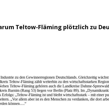
rum Teltow-Fläming plötzlich zu De
en Industrie zu den Gewinnerregionen Deutschlands. Gleichzeitig wächs
eis Teltow-Fläming zählt weiterhin zu den wirtschaftsstarken Regionen
. Neben Teltow-Fläming gehören auch die Landkreise Dahme-Spreewald 
eis Barnim (Rang 53) liegen vor Berlin (Platz 89). Im „Dynamikranking
Erfolgs: „Teltow-Fläming ist und bleibt wirtschaftsstark – mit einer p
eitern. „Vor allem aber ist es den Menschen zu verdanken, die dort a
werden können….“