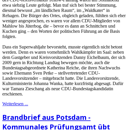
etwa siebzig Leute gefolgt. Man traf sich bei bester Stimmung,
diesmal bewusst „im ländlichen Raum“, im „Waldkater“ in
Rehagen. Die Bürger des Ortes, obgleich geladen, fühlten sich eher
weniger angesprochen, es waren vor allem CDU-Mitglieder von
Mahlow bis Jüterbog, die – bevor es dann an Schnittchen und
Kuchen ging – den Worten der politischen Führung an die Basis
folgten.
Dass ein Superwahljahr bevorsteht, musste eigentlich nicht betont
werden. Denn es waren vornehmlich Wahlkämpfer im Saal: neben
dem Gastgeber und Kreisvorsitzenden Danny Eichelbaum, der sich
2009 gern in Richtung Landtag bewegen möchte, auch die
Bundestagsabgeordnete Katherina Reiche, die ihren Nachwuchs
sowie Ehemann Sven Petke – stellvertretender CDU-
Landesvorsitzender – mitgebracht hatte. Die Landesvorsitzende,
Kulturministerin Johanna Wanka, hatte kurzfristig abgesagt. Dafür
war Tamara Zieschang als neue CDU-Bundestagskandidatin
erschienen.
Weiterlesen ...
Brandbrief aus Potsdam -
Kommunales Prüfungsamt übt