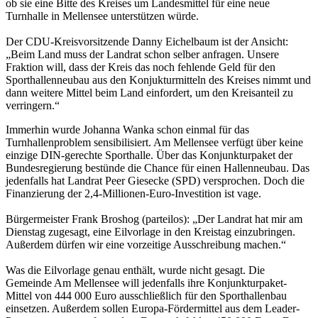
ob sie eine Bitte des Kreises um Landesmittel für eine neue
Turnhalle in Mellensee unterstützen würde.
Der CDU-Kreisvorsitzende Danny Eichelbaum ist der Ansicht:
„Beim Land muss der Landrat schon selber anfragen. Unsere
Fraktion will, dass der Kreis das noch fehlende Geld für den
Sporthallenneubau aus den Konjukturmitteln des Kreises nimmt und
dann weitere Mittel beim Land einfordert, um den Kreisanteil zu
verringern.“
Immerhin wurde Johanna Wanka schon einmal für das
Turnhallenproblem sensibilisiert. Am Mellensee verfügt über keine
einzige DIN-gerechte Sporthalle. Über das Konjunkturpaket der
Bundesregierung bestünde die Chance für einen Hallenneubau. Das
jedenfalls hat Landrat Peer Giesecke (SPD) versprochen. Doch die
Finanzierung der 2,4-Millionen-Euro-Investition ist vage.
Bürgermeister Frank Broshog (parteilos): „Der Landrat hat mir am
Dienstag zugesagt, eine Eilvorlage in den Kreistag einzubringen.
Außerdem dürfen wir eine vorzeitige Ausschreibung machen.“
Was die Eilvorlage genau enthält, wurde nicht gesagt. Die
Gemeinde Am Mellensee will jedenfalls ihre Konjunkturpaket-
Mittel von 444 000 Euro ausschließlich für den Sporthallenbau
einsetzen. Außerdem sollen Europa-Fördermittel aus dem Leader-