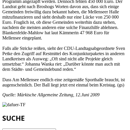
Programm angezapft werden. Dennoch fehlen 450 000 Euro. Der
Landrat geht nach Broshogs Worten davon aus, dass sich einige
Gemeinden freiwillig dazu bekannt haben, die Mellenseer Halle
mitzufinanzieren und sieht deshalb nur eine Lücke von 250 000
Euro. Fraglich ist, ob diese Gemeinden weiterhin dazu stehen,
nachdem die meisten anderen eine solche Finanzhilfe ablehnen.
Blankenfelde-Mahlow hat laut Kämmerin 47 968 Euro für
Mellensee eingeplant.
Falls alle Stricke reißen, sieht der CDU-Landtagsabgeordnete Sven
Petke den Zugriff auf Restmittel des Konjunkturpaketes in anderen
Landkreisen als Ausweg: „Oft sind nicht alle Projekte gleich
umsetzbar.“ Johanna Wanka riet: „Darüber könnte man auch mit
dem Städte- und Gemeindebund reden.“
Dass Am Mellensee endlich eine zeitgemäße Sporthalle braucht, ist
augenscheinlich. Der Ball liegt jetzt erst einmal beim Kreistag. (gs)
Quelle: Märkische Allgemeine Zeitung, 12.Juni 2009
SUCHE