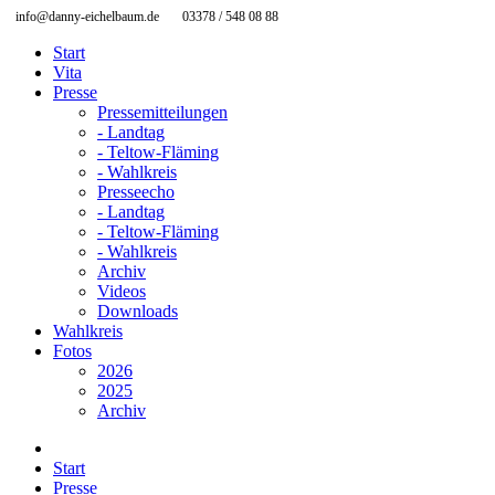
info@danny-eichelbaum.de
03378 / 548 08 88
Start
Vita
Presse
Pressemitteilungen
- Landtag
- Teltow-Fläming
- Wahlkreis
Presseecho
- Landtag
- Teltow-Fläming
- Wahlkreis
Archiv
Videos
Downloads
Wahlkreis
Fotos
2026
2025
Archiv
Start
Presse