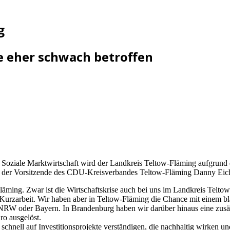
g
e eher schwach betroffen
Soziale Marktwirtschaft wird der Landkreis Teltow-Fläming aufgrund de
lärt der Vorsitzende des CDU-Kreisverbandes Teltow-Fläming Danny Ei
äming. Zwar ist die Wirtschaftskrise auch bei uns im Landkreis Teltow-
urzarbeit. Wir haben aber in Teltow-Fläming die Chance mit einem b
e in NRW oder Bayern. In Brandenburg haben wir darüber hinaus eine zu
o ausgelöst.
schnell auf Investitionsprojekte verständigen, die nachhaltig wirken u