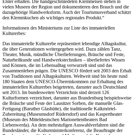
Elster erhalten. Die handgeschmiedeten Klemmeisen stehen in
vielen Museen der Region und dokumentieren den Brauch und die
dazugehörige Handwerksform. Auch der Tourismusverband schätzt
den Klemmkuchen als wichtiges regionales Produkt.“
Informationen des Ministeriums zur Liste des immateriellen
Kulturerbes:
Das immaterielle Kulturerbe repräsentiert lebendige Alltagskultur,
die über Generationen weitergegeben wird. Dazu zählen Tanz,
Theater, Musik, mündliche Überlieferungen, Bräuche und Feste,
Naturheilkunde und Handwerkstechniken – überliefertes Wissen
und Können, die im Lebensalltag verwurzelt sind und das
Zusammenleben prägen. Die UNESCO fördert seit 2003 den Erhalt
von Traditionen und Alltagskulturen. Weltweit sind bis heute rund
180 Staaten dem UNESCO-Übereinkommen zur Erhaltung des
immateriellen Kulturerbes beigetreten, darunter auch Deutschland
seit 2013. Im bundesweiten Verzeichnis sind derzeit 126
Kulturformen verzeichnet, darunter aus Brandenburg beispielsweise
die Bräuche und Feste der Lausitzer Sorben, die manuelle Glas-
Fertigung (Baruther Glashütte), die traditionelle Kalkmörtel-
Zubereitung (Museumsdorf Rüdersdorf) und das Kaspertheater
(Museum des Mitteldeutschen Marionettentheaters Bad
Liebenwerda). An dem mehrstufigen Auswahlverfahren sind die
Bundesländer, die Kulturministerkonferenz, die Beauftragte der