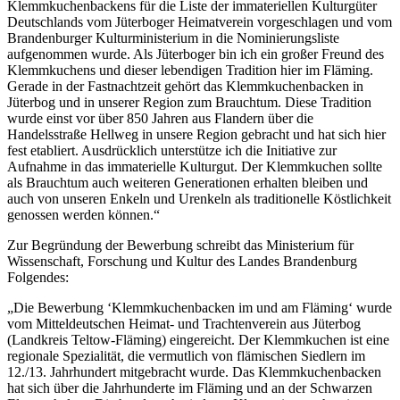
Klemmkuchenbackens für die Liste der immateriellen Kulturgüter
Deutschlands vom Jüterboger Heimatverein vorgeschlagen und vom
Brandenburger Kulturministerium in die Nominierungsliste
aufgenommen wurde. Als Jüterboger bin ich ein großer Freund des
Klemmkuchens und dieser lebendigen Tradition hier im Fläming.
Gerade in der Fastnachtzeit gehört das Klemmkuchenbacken in
Jüterbog und in unserer Region zum Brauchtum. Diese Tradition
wurde einst vor über 850 Jahren aus Flandern über die
Handelsstraße Hellweg in unsere Region gebracht und hat sich hier
fest etabliert. Ausdrücklich unterstütze ich die Initiative zur
Aufnahme in das immaterielle Kulturgut. Der Klemmkuchen sollte
als Brauchtum auch weiteren Generationen erhalten bleiben und
auch von unseren Enkeln und Urenkeln als traditionelle Köstlichkeit
genossen werden können.“
Zur Begründung der Bewerbung schreibt das Ministerium für
Wissenschaft, Forschung und Kultur des Landes Brandenburg
Folgendes:
„Die Bewerbung ‘Klemmkuchenbacken im und am Fläming‘ wurde
vom Mitteldeutschen Heimat- und Trachtenverein aus Jüterbog
(Landkreis Teltow-Fläming) eingereicht. Der Klemmkuchen ist eine
regionale Spezialität, die vermutlich von flämischen Siedlern im
12./13. Jahrhundert mitgebracht wurde. Das Klemmkuchenbacken
hat sich über die Jahrhunderte im Fläming und an der Schwarzen