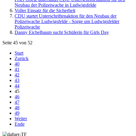
Neubau der Polizeiwache in Ludwigsfelde
Voller Einsatz für die Sicherheit
CDU startet Unterschriftenaktion für den Neubau der
Polizeiwache Ludwigsfelde - Sorge um Ludwigsfelder
Polizeiwache
Danny Eichelbaum sucht Schülerin für Girls Day
Seite 45 von 52
Start
Zurück
40
41
42
43
44
45
46
47
48
49
Weiter
Ende