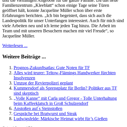
und die vielfältigen Angebote für die ganze Familie. Da das neue
Familienzentrum „Kleeblatt“ schon einige Tage seine Türen
geöffnet hält, konnte Jacqueline Müller schon über erste
Erfahrungen berichten. „Ich bin begeistert, dass sich auch die
Landespolitik für unser Unterfangen interessiert. Auch für mich sind
viele Arbeiten neu und ich lerne jeden Tag hinzu. Die Arbeit im
Team und mit unseren Besuchern machen mir viel Freude“, so
Jacqueline Müller.
Weiterlesen ...
Weitere Beiträge ...
Prognos-Zukunftsatlas: Gute Noten für TF
Alles wird teurer: Teltow-Flämings Handwerker fürchten
Insolvenzen
Umzug der Revierpolizei geplant
Kummersdorf als Sprengplatz für Berlin? Politiker aus TF
sind skeptisch
„Volle Kanne“ mit Carla und Gregor - Tolle Unterhaltung
beim Kaffeeklatsch in Groß Schulzendorf
Anstoßen auf ́s Steinstoßen
Gespräche bei Bratwurst und Steak
Ludwigsfelde: Märkische Heimat wirbt für’s Gießen