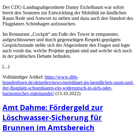
Der CDU-Landtagsabgeordnete Danny Eichelbaum war sofort
bereit den Senioren zur Entwicklung der Mobilität im ländlichen
Raum Rede und Antwort zu stehen und dazu auch den Standort des
Flugplatzes Schönhagen aufzusuchen.
Im Restaurant „Cockpit“ am Fuße des Tower in entspannter,
aufgeschlossener und durch gegenseitigen Respekt geprägten
Gesprächsrunde stellte sich der Abgeordnete den Fragen und legte
auch vorab dar, welche Projekte geplant sind und welche sich noch
in der politischen Debatte befinden.
[...}
Vollständiger Artikel:
https://www.dbb-
brandenburg.de/aktuelles/news/mobilitaet-im-laendlichen-raum-und-
der-flugplatz-schoenhagen-ein-widerspruch-in-sich-oder-
harmonisches-miteinander/
(13.10.2022)
Amt Dahme: Fördergeld zur
Löschwasser-Sicherung für
Brunnen im Amtsbereich